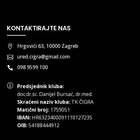
KONTAKTIRAJTE NAS
Hrgovići 63, 10000 Zagreb

ured.cigra@gmail.com

098 9599 100

p
Predsjednik kluba:
doc.dr.sc
.
Danijel Bursać, dr.med.
Skraćeni naziv kluba:
TK ČIGRA
Matični broj:
1759051
IBAN:
HR6323400091110127235
OIB:
54188444912