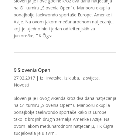
Slovenija je i ove godine kroz dva dana natjecanja
na G1 turniru „Slovenia Open“ u Mariboru okupila
ponajbolje taekwondo sportaše Europe, Amerike i
Azije. Na ovom jakom međunarodnom natjecanju,
koji je ujedno bio i jedan od kriterijskih za
juniore/ke, TK Čigra...
9.Slovenia Open
27.02.2017
|
Iz Hrvatske
,
Iz kluba
,
Iz svijeta
,
Novosti
Slovenija je i ovog vikenda kroz dva dana natjecanja
na G1 turniru „Slovenia Open“ u Mariboru okupila
ponajbolje taekwondo sportaše kako iz Europe
tako iz brojnih drugih zemalja Amerike i Azije. Na
ovom jakom međunarodnom natjecanju, TK Čigra
sudjelovala je u svim...