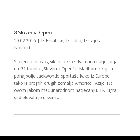
8.Slovenia Open
29.02.2016
|
Iz Hrvatske
,
Iz kluba
,
Iz svijeta
,
Novosti
Slovenija je ovog vikenda kroz dva dana natjecanja
na G1 turniru „Slovenia Open“ u Mariboru okupila
ponajbolje taekwondo sportaše kako iz Europe
tako iz brojnih drugih zemalja Amerike i Azije. Na
ovom jakom međunarodnom natjecanju, TK Čigra
sudjelovala je u svim...