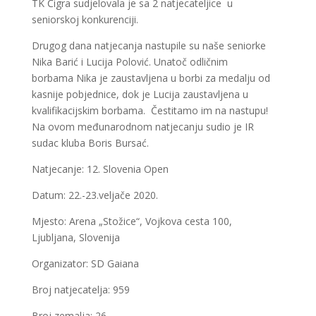
TK Čigra sudjelovala je sa 2 natjecateljice u
seniorskoj konkurenciji.
Drugog dana natjecanja nastupile su naše seniorke
Nika Barić i Lucija Polović. Unatoč odličnim
borbama Nika je zaustavljena u borbi za medalju od
kasnije pobjednice, dok je Lucija zaustavljena u
kvalifikacijskim borbama. Čestitamo im na nastupu!
Na ovom međunarodnom natjecanju sudio je IR
sudac kluba Boris Bursać.
Natjecanje: 12. Slovenia Open
Datum: 22.-23.veljače 2020.
Mjesto: Arena „Stožice“, Vojkova cesta 100,
Ljubljana, Slovenija
Organizator: SD Gaiana
Broj natjecatelja: 959
Broj zemalja: 26