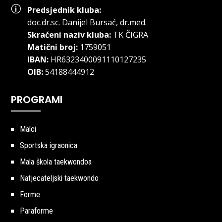
p
Predsjednik kluba:
doc.dr.sc
.
Danijel Bursać, dr.med.
Skraćeni naziv kluba:
TK ČIGRA
Matični broj:
1759051
IBAN:
HR6323400091110127235
OIB:
54188444912
PROGRAMI
Malci
Sportska igraonica
Mala škola taekwondoa
Natjecateljski taekwondo
Forme
Paraforme