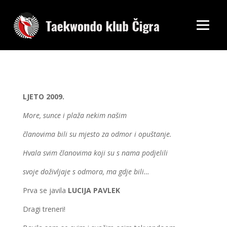
LJETO 2009.
More, sunce i plaža nekim našim
članovima bili su mjesto za odmor i opuštanje.
Hvala svim članovima koji su s nama podjelili
svoje doživljaje s odmora, ma gdje bili…
Prva se javila
LUCIJA PAVLEK
Dragi treneri!