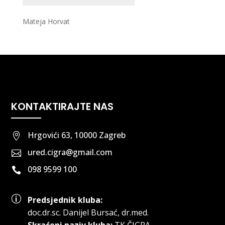
Mateja Horvat
KONTAKTIRAJTE NAS
Hrgovići 63, 10000 Zagreb

ured.cigra@gmail.com

098 9599 100

p
Predsjednik kluba:
doc.dr.sc
.
Danijel Bursać, dr.med.