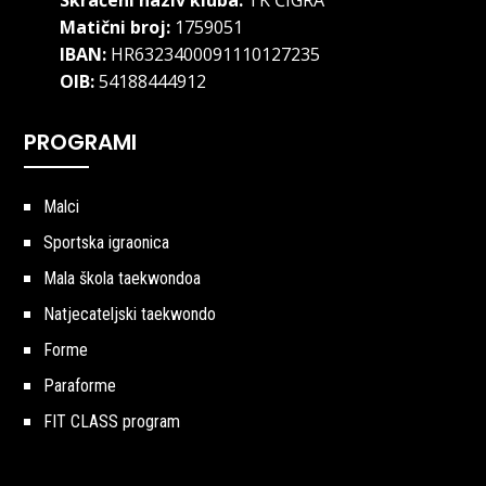
Skraćeni naziv kluba:
TK ČIGRA
Matični broj:
1759051
IBAN:
HR6323400091110127235
OIB:
54188444912
PROGRAMI
Malci
Sportska igraonica
Mala škola taekwondoa
Natjecateljski taekwondo
Forme
Paraforme
FIT CLASS program