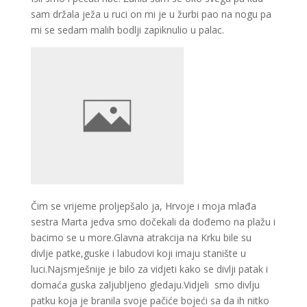
sam držala ježa u ruci on mi je u žurbi pao na nogu pa
mi se sedam malih bodlji zapiknulio u palac.
Čim se vrijeme proljepšalo ja, Hrvoje i moja mlađa
sestra Marta jedva smo dočekali da dođemo na plažu i
bacimo se u more.Glavna atrakcija na Krku bile su
divlje patke,guske i labudovi koji imaju stanište u
luci.Najsmješnije je bilo za vidjeti kako se divlji patak i
domaća guska zaljubljeno gledaju.Vidjeli smo divlju
patku koja je branila svoje pačiće bojeći sa da ih nitko