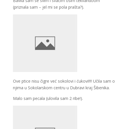
Bavila sam se svim i svačim osim tekvandoom
(priznala sam – jel mi se pola prašta?).
Ove ptice nisu čigre već sokolovi i ćukovi!!!! Učila sam o
njima u Sokolarskom centru u Dubravi kraj Šibenika.
Malo sam pecala (ulovila sam 2 ribe!).