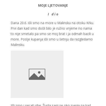
MOJE LJETOVANJE
I d i o
Dana 20.6. išli smo na more u Malinsku na otoku Krku.
Prvi dan kad smo došli bilo je ružno vrijeme no nama
to nije smetalo pa smo se moj brat i ja odmah bacili u
more. Poslje kupanja išli smo u šetnju da razgledamo
Malinsku.
Išli smo i pecati ribe. Žurila sam se oko svega pa kad