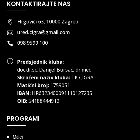
KONTAKTIRAJTE NAS
Hrgovići 63, 10000 Zagreb

ured.cigra@gmail.com

098 9599 100

p
Predsjednik kluba:
doc.dr.sc
.
Danijel Bursać, dr.med.
Skraćeni naziv kluba:
TK ČIGRA
Matični broj:
1759051
IBAN:
HR6323400091110127235
OIB:
54188444912
PROGRAMI
Malci