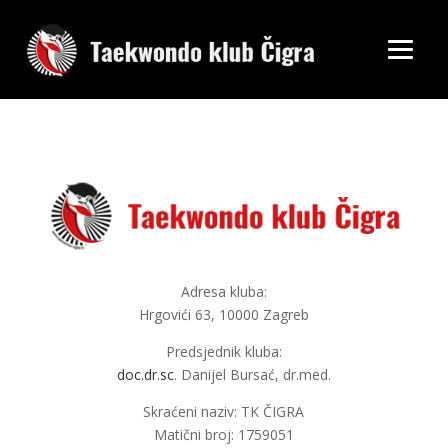
Adresa kluba:
Hrgovići 63, 10000 Zagreb
Predsjednik kluba:
doc.dr.sc
. Danijel Bursać, dr.med.
Skraćeni naziv: TK ČIGRA
Matični broj: 1759051