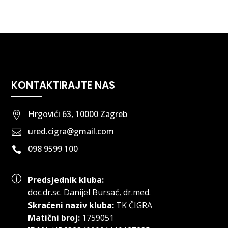
KONTAKTIRAJTE NAS
Hrgovići 63, 10000 Zagreb

ured.cigra@gmail.com

098 9599 100

p
Predsjednik kluba:
doc.dr.sc
.
Danijel Bursać, dr.med.
Skraćeni naziv kluba:
TK ČIGRA
Matični broj:
1759051