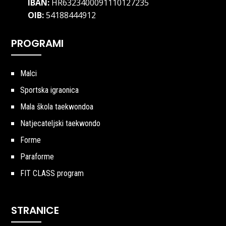
IBAN:
HR6323400091110127235
OIB:
54188444912
PROGRAMI
Malci
Sportska igraonica
Mala škola taekwondoa
Natjecateljski taekwondo
Forme
Paraforme
FIT CLASS program
STRANICE