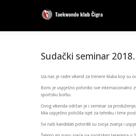
Sudački seminar 2018.
Iza nas je radni vikend za trenere kluba koji su o
Boris je uspješno potvrdio sve internacionalno z
sportsku borbu.
Ovog vikenda održan je i seminar za produženje/
Mia uspješno položila ispit za tehniku i time post
Svi naši kandidati potvrdili su svoja zvanja i uspj
Želimo im puno sreće na sportskim terenima u 2