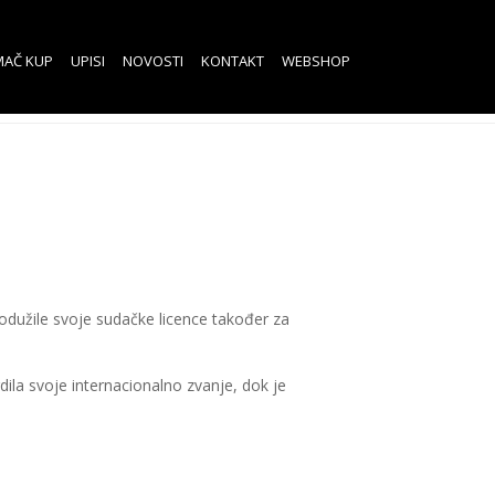
MAČ KUP
UPISI
NOVOSTI
KONTAKT
WEBSHOP
rodužile svoje sudačke licence također za
ila svoje internacionalno zvanje, dok je