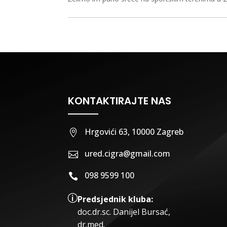
KONTAKTIRAJTE NAS
Hrgovići 63, 10000 Zagreb

ured.cigra@gmail.com

098 9599 100

p
Predsjednik kluba:
doc.dr.sc
.
Danijel Bursać,
dr.med.