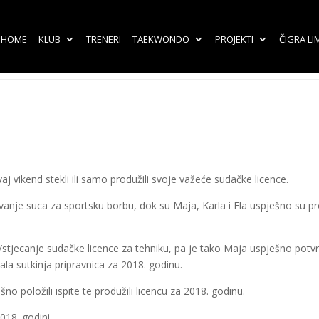
HOME
KLUB
TRENERI
TAEKWONDO
PROJEKTI
ČIGRA LI
vaj vikend stekli ili samo produžili svoje važeće sudačke licence.
vanje suca za sportsku borbu, dok su Maja, Karla i Ela uspješno su p
stjecanje sudačke licence za tehniku, pa je tako Maja uspješno potvrd
ala sutkinja pripravnica za 2018. godinu.
ešno položili ispite te produžili licencu za 2018. godinu.
018. godini.