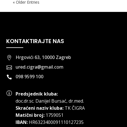
« Older Entries
KONTAKTIRAJTE NAS
Hrgovići 63, 10000 Zagreb

ured.cigra@gmail.com

098 9599 100

p
Predsjednik kluba:
doc.dr.sc
.
Danijel Bursać, dr.med.
Skraćeni naziv kluba:
TK ČIGRA
Matični broj:
1759051
IBAN:
HR6323400091110127235