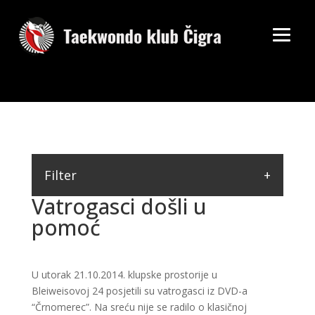
Filter
Vatrogasci došli u
pomoć
U utorak 21.10.2014. klupske prostorije u
Bleiweisovoj 24 posjetili su vatrogasci iz DVD-a
“Črnomerec”. Na sreću nije se radilo o klasičnoj