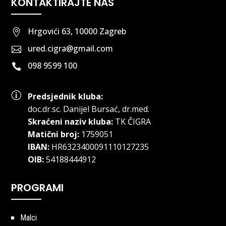
KONTAKTIRAJTE NAS
Hrgovići 63, 10000 Zagreb

ured.cigra@gmail.com

098 9599 100

p
Predsjednik kluba:
doc.dr.sc
.
Danijel Bursać, dr.med.
Skraćeni naziv kluba:
TK ČIGRA
Matični broj:
1759051
IBAN:
HR6323400091110127235
OIB:
54188444912
PROGRAMI
Malci