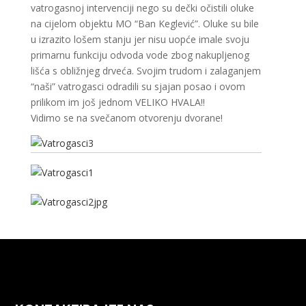
vatrogasnoj intervenciji nego su dečki očistili oluke
na cijelom objektu MO “Ban Keglević”. Oluke su bile
u izrazito lošem stanju jer nisu uopće imale svoju
primarnu funkciju odvoda vode zbog nakupljenog
lišća s obližnjeg drveća. Svojim trudom i zalaganjem
“naši” vatrogasci odradili su sjajan posao i ovom
prilikom im još jednom VELIKO HVALA!!
Vidimo se na svečanom otvorenju dvorane!