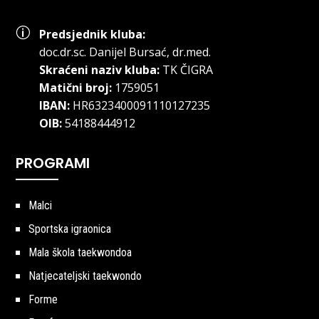
p
Predsjednik kluba:
doc.dr.sc
.
Danijel Bursać, dr.med.
Skraćeni naziv kluba:
TK ČIGRA
Matični broj:
1759051
IBAN:
HR6323400091110127235
OIB:
54188444912
PROGRAMI
Malci
Sportska igraonica
Mala škola taekwondoa
Natjecateljski taekwondo
Forme