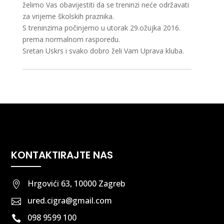
želimo Vas obavijestiti da se treninzi neće održavati
za vrijeme školskih praznika.
S treninzima počinjemo u utorak 29.ožujka 2016.
prema normalnom rasporedu.
Sretan Uskrs i svako dobro želi Vam Uprava kluba.
KONTAKTIRAJTE NAS
Hrgovići 63, 10000 Zagreb

ured.cigra@gmail.com

098 9599 100
