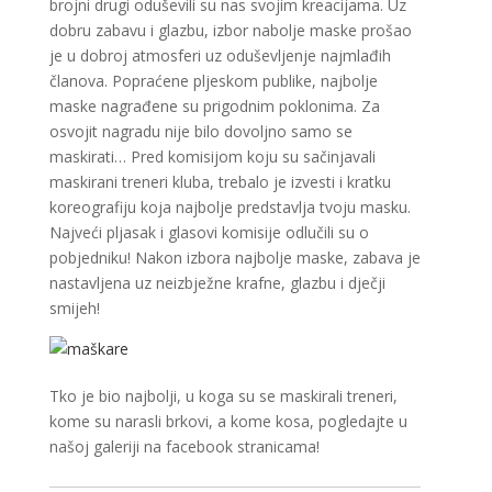
brojni drugi oduševili su nas svojim kreacijama. Uz
dobru zabavu i glazbu, izbor nabolje maske prošao
je u dobroj atmosferi uz oduševljenje najmlađih
članova. Popraćene pljeskom publike, najbolje
maske nagrađene su prigodnim poklonima. Za
osvojit nagradu nije bilo dovoljno samo se
maskirati… Pred komisijom koju su sačinjavali
maskirani treneri kluba, trebalo je izvesti i kratku
koreografiju koja najbolje predstavlja tvoju masku.
Najveći pljasak i glasovi komisije odlučili su o
pobjedniku! Nakon izbora najbolje maske, zabava je
nastavljena uz neizbježne krafne, glazbu i dječji
smijeh!
Tko je bio najbolji, u koga su se maskirali treneri,
kome su narasli brkovi, a kome kosa, pogledajte u
našoj galeriji na facebook stranicama!