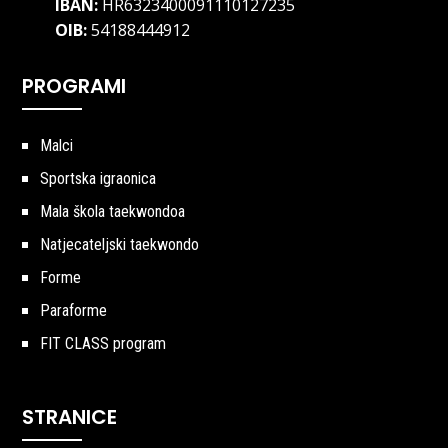
IBAN:
HR6323400091110127235
OIB:
54188444912
PROGRAMI
Malci
Sportska igraonica
Mala škola taekwondoa
Natjecateljski taekwondo
Forme
Paraforme
FIT CLASS program
STRANICE