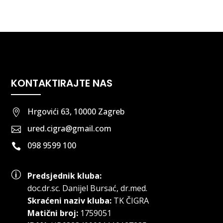
KONTAKTIRAJTE NAS
Hrgovići 63, 10000 Zagreb

ured.cigra@gmail.com

098 9599 100

p
Predsjednik kluba:
doc.dr.sc
.
Danijel Bursać, dr.med.
Skraćeni naziv kluba:
TK ČIGRA
Matični broj:
1759051