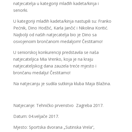
natjecatelja u kategoriji mlađih kadeta/kinja i
senorki.
U kategoriji mlađih kadeta/kinja nastupili su: Franko
Pećnik, Dino Hodžić, Karla Jančić i Nikolina Koritić.
Najbolji od naših natjecatelja bio je Dino sa
osvojenoim brončanom medaljom! Čestitamo!
U seniorskoj konkurenciji predstavila se naša
natjecateljica Mia Vrenko, koja je na kraju
natjecateljskog dana zauzela treće mjesto i
brončanu medalju! Čestitamo!
Na natjecanju je sudila sutkinja kluba Maja Blažina.
Natjecanje: Tehničko prvenstvo Zagreba 2017.
Datum: 04.veljače 2017.
Mjesto: Sportska dvorana „Sutinska Vrela“,