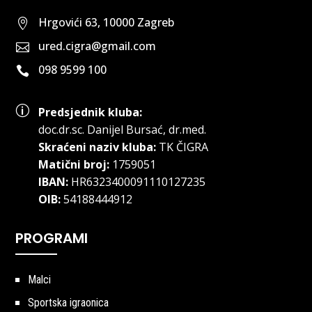
Hrgovići 63, 10000 Zagreb

ured.cigra@gmail.com

098 9599 100

p
Predsjednik kluba:
doc.dr.sc
.
Danijel Bursać, dr.med.
Skraćeni naziv kluba:
TK ČIGRA
Matični broj:
1759051
IBAN:
HR6323400091110127235
OIB:
54188444912
PROGRAMI
Malci
Sportska igraonica