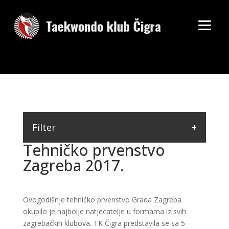
Filter
Tehničko prvenstvo
Zagreba 2017.
Ovogodišnje tehničko prvenstvo Grada Zagreba
okupilo je najbolje natjecatelje u formama iz svih
zagrebačkih klubova. TK Čigra predstavila se sa 5