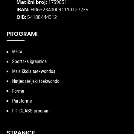
Matični broj:
1759051
IBAN:
HR6323400091110127235
OIB:
54188444912
PROGRAMI
Malci
Sportska igraonica
Mala škola taekwondoa
Natjecateljski taekwondo
Forme
Paraforme
FIT CLASS program
STRANICE