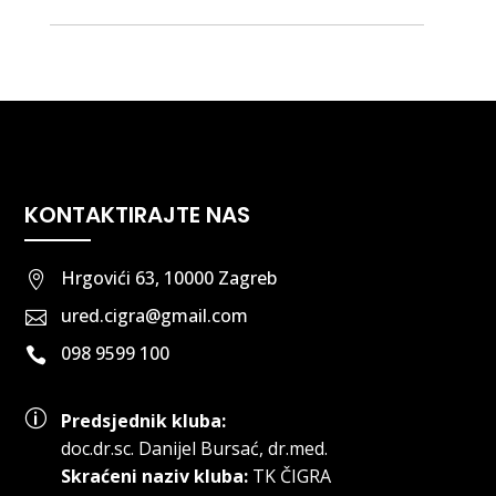
KONTAKTIRAJTE NAS
Hrgovići 63, 10000 Zagreb

ured.cigra@gmail.com

098 9599 100

p
Predsjednik kluba:
doc.dr.sc
.
Danijel Bursać, dr.med.
Skraćeni naziv kluba:
TK ČIGRA