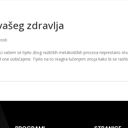
HOME
KLUB
TRENERI
TAEKWONDO
PROJEKTI
ČIGRA LI
vašeg zdravlja
osti
e? U vašem se tijelu zbog različitih metaboličkih procesa neprestano stv
 one uobičajene. Tijelo na to reagira lučenjem znoja kako bi se rashla