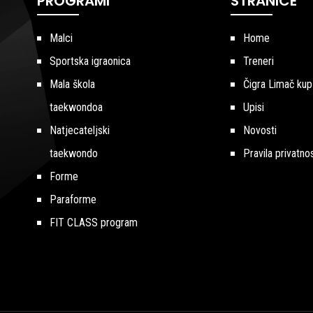
PROGRAMI
STRANICE
Malci
Home
Sportska igraonica
Treneri
Mala škola
Čigra Limač kup
taekwondoa
Upisi
Natjecateljski
Novosti
taekwondo
Pravila privatnos
Forme
Paraforme
FIT CLASS program