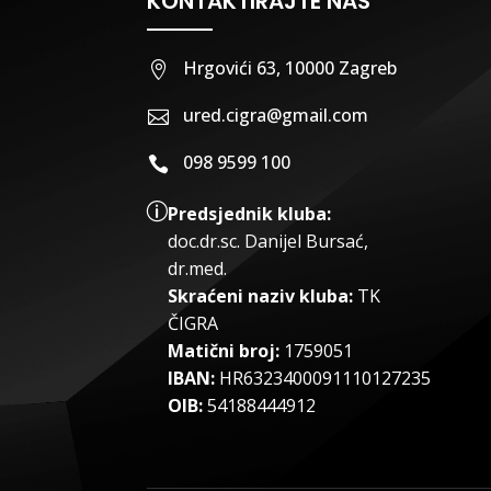
KONTAKTIRAJTE NAS
Hrgovići 63, 10000 Zagreb

ured.cigra@gmail.com

098 9599 100

p
Predsjednik kluba:
doc.dr.sc
.
Danijel Bursać,
dr.med.
Skraćeni naziv kluba:
TK
ČIGRA
Matični broj:
1759051
IBAN:
HR6323400091110127235
OIB:
54188444912