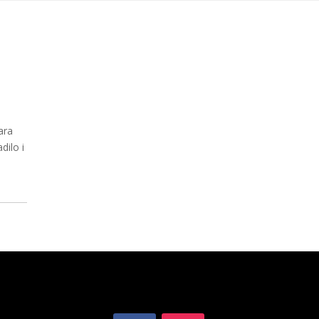
MAČ KUP
UPISI
NOVOSTI
KONTAKT
WEBSHOP
ara
dilo i