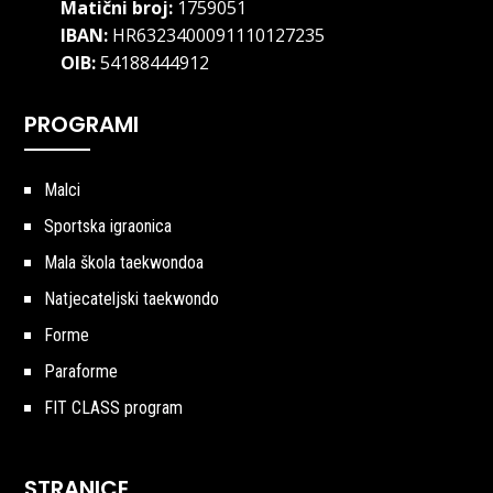
Matični broj:
1759051
IBAN:
HR6323400091110127235
OIB:
54188444912
PROGRAMI
Malci
Sportska igraonica
Mala škola taekwondoa
Natjecateljski taekwondo
Forme
Paraforme
FIT CLASS program
STRANICE