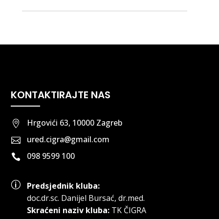
KONTAKTIRAJTE NAS
Hrgovići 63, 10000 Zagreb

ured.cigra@gmail.com

098 9599 100

p
Predsjednik kluba:
doc.dr.sc
.
Danijel Bursać, dr.med.
Skraćeni naziv kluba:
TK ČIGRA