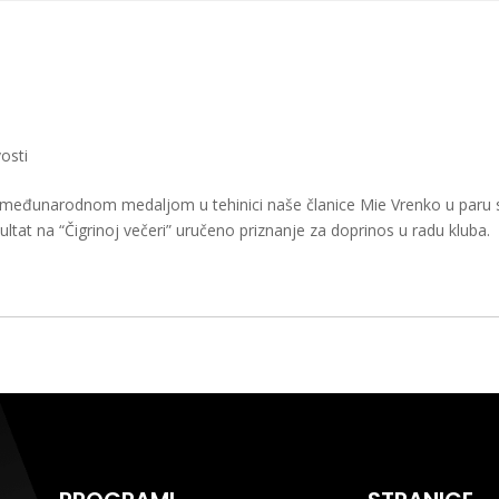
HOME
KLUB
TRENERI
TAEKWONDO
PROJEKTI
ČIGRA LI
osti
a je međunarodnom medaljom u tehinici naše članice Mie Vrenko u paru 
ltat na “Čigrinoj večeri” uručeno priznanje za doprinos u radu kluba