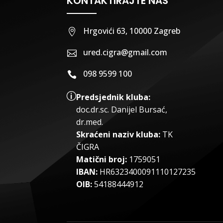
KONTAKTIRAJTE NAS
Hrgovići 63, 10000 Zagreb

ured.cigra@gmail.com

098 9599 100

p
Predsjednik kluba:
doc.dr.sc
.
Danijel Bursać,
dr.med.
Skraćeni naziv kluba:
TK
ČIGRA
Matični broj:
1759051
IBAN:
HR6323400091110127235
OIB:
54188444912