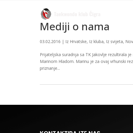
Mediji o nama
03.02.2016
|
Iz Hrvatske
,
Iz kluba
,
Iz svijeta
,
Nov
Prijateljska suradnja sa TK Jakovlje rezultiral
Marinom Hladom. Marinu je za ovaj vrhunski rezu
priznanje...