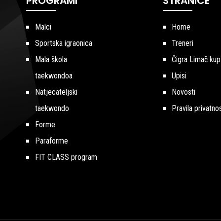
PROGRAMI
STRANICE
Malci
Home
Sportska igraonica
Treneri
Mala škola
Čigra Limač kup
taekwondoa
Upisi
Natjecateljski
Novosti
taekwondo
Pravila privatnos
Forme
Paraforme
FIT CLASS program