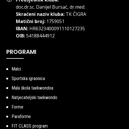
doc.dr.sc
.
Danijel Bursać, dr.med.
Skraćeni naziv kluba:
TK ČIGRA
Matični broj:
1759051
IBAN:
HR6323400091110127235
OIB:
54188444912
PROGRAMI
Malci
Sportska igraonica
Mala škola taekwondoa
Natjecateljski taekwondo
Forme
Paraforme
FIT CLASS program