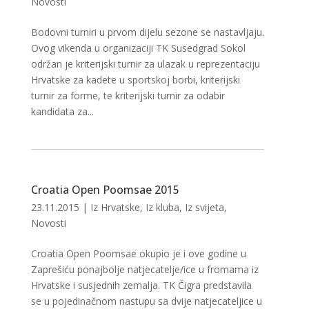
Novosti
Bodovni turniri u prvom dijelu sezone se nastavljaju.
Ovog vikenda u organizaciji TK Susedgrad Sokol
održan je kriterijski turnir za ulazak u reprezentaciju
Hrvatske za kadete u sportskoj borbi, kriterijski
turnir za forme, te kriterijski turnir za odabir
kandidata za...
Croatia Open Poomsae 2015
23.11.2015
|
Iz Hrvatske
,
Iz kluba
,
Iz svijeta
,
Novosti
Croatia Open Poomsae okupio je i ove godine u
Zaprešiću ponajbolje natjecatelje/ice u fromama iz
Hrvatske i susjednih zemalja. TK Čigra predstavila
se u pojedinačnom nastupu sa dvije natjecateljice u