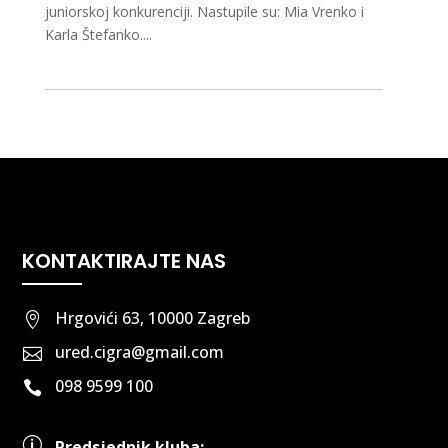
juniorskoj konkurenciji. Nastupile su: Mia Vrenko i
Karla Štefanko....
KONTAKTIRAJTE NAS
Hrgovići 63, 10000 Zagreb

ured.cigra@gmail.com

098 9599 100

p
Predsjednik kluba: