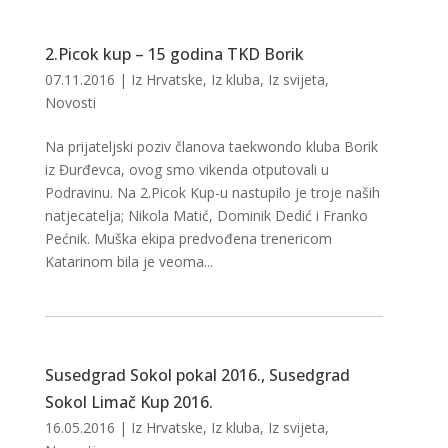
2.Picok kup – 15 godina TKD Borik
07.11.2016
|
Iz Hrvatske
,
Iz kluba
,
Iz svijeta
,
Novosti
Na prijateljski poziv članova taekwondo kluba Borik
iz Đurđevca, ovog smo vikenda otputovali u
Podravinu. Na 2.Picok Kup-u nastupilo je troje naših
natjecatelja; Nikola Matić, Dominik Dedić i Franko
Pećnik. Muška ekipa predvođena trenericom
Katarinom bila je veoma...
Susedgrad Sokol pokal 2016., Susedgrad
Sokol Limač Kup 2016.
16.05.2016
|
Iz Hrvatske
,
Iz kluba
,
Iz svijeta
,