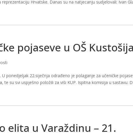
sku reprezentaciju Hrvatske. Danas su na natjecanju sudjelovali: Ivan Gl
čke pojaseve u OŠ Kustošij
osti
raju. U ponedjeljak 22.siječnja odrađeno je polaganje za učeničke pojas
, te su svi uspješno položili za viši KUP. Ispitna komisija u sastavu: 
 elita u Varaždinu – 21.