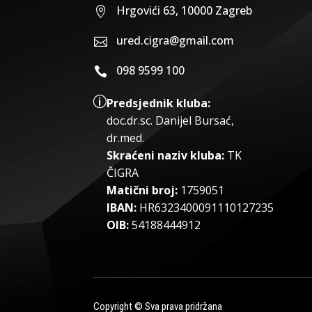
Hrgovići 63, 10000 Zagreb

ured.cigra@gmail.com

098 9599 100

p
Predsjednik kluba:
doc.dr.sc
.
Danijel Bursać,
dr.med.
Skraćeni naziv kluba:
TK
ČIGRA
Matični broj:
1759051
IBAN:
HR6323400091110127235
OIB:
54188444912
Copyright © Sva prava pridržana