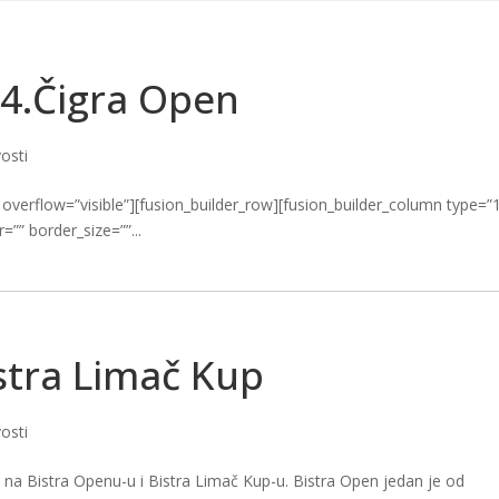
HOME
KLUB
TRENERI
TAEKWONDO
PROJEKTI
ČIGRA LI
 4.Čigra Open
osti
 overflow=”visible”][fusion_builder_row][fusion_builder_column type=”
”” border_size=””...
istra Limač Kup
osti
u na Bistra Openu-u i Bistra Limač Kup-u. Bistra Open jedan je od