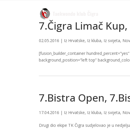
7.Čigra Limač Kup,
02.05.2016
|
Iz Hrvatske
,
Iz kluba
,
Iz svijeta
,
Nov
[fusion_builder_container hundred_percent=”yes”
background_position=”left top” background_color=
7.Bistra Open, 7.B
17.04.2016
|
Iz Hrvatske
,
Iz kluba
,
Iz svijeta
,
Nov
Drugi dio ekipe TK Čigra sudjelovao je u nedjelj