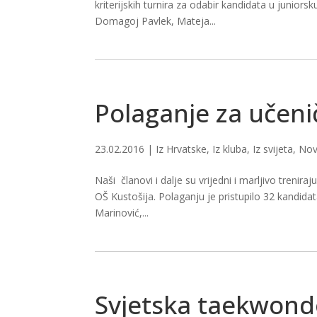
kriterijskih turnira za odabir kandidata u junior
Domagoj Pavlek, Mateja...
Polaganje za učeni
23.02.2016
|
Iz Hrvatske
,
Iz kluba
,
Iz svijeta
,
Nov
Naši članovi i dalje su vrijedni i marljivo treni
OŠ Kustošija. Polaganju je pristupilo 32 kandidata
Marinović,...
Svjetska taekwondo