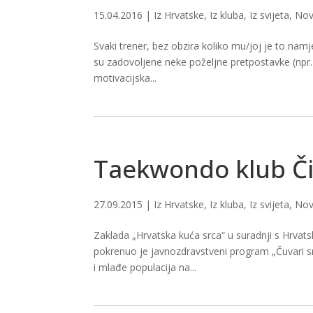
15.04.2016
|
Iz Hrvatske
,
Iz kluba
,
Iz svijeta
,
Nov
Svaki trener, bez obzira koliko mu/joj je to namje
su zadovoljene neke poželjne pretpostavke (npr. 
motivacijska...
Taekwondo klub Či
27.09.2015
|
Iz Hrvatske
,
Iz kluba
,
Iz svijeta
,
Nov
Zaklada „Hrvatska kuća srca“ u suradnji s Hrvat
pokrenuo je javnozdravstveni program „Čuvari srca
i mlađe populacija na...