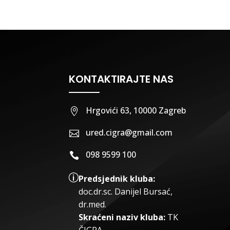
KONTAKTIRAJTE NAS
Hrgovići 63, 10000 Zagreb

ured.cigra@gmail.com

098 9599 100

p
Predsjednik kluba:
doc.dr.sc
.
Danijel Bursać,
dr.med.
Skraćeni naziv kluba:
TK