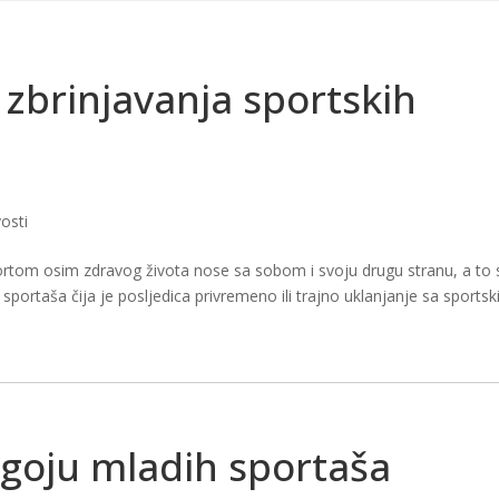
HOME
KLUB
TRENERI
TAEKWONDO
PROJEKTI
ČIGRA LI
a zbrinjavanja sportskih
osti
sportom osim zdravog života nose sa sobom i svoju drugu stranu, a to 
sportaša čija je posljedica privremeno ili trajno uklanjanje sa sportsk
dgoju mladih sportaša