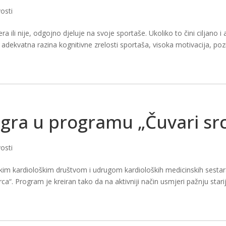
osti
ra ili nije, odgojno djeluje na svoje sportaše. Ukoliko to čini ciljano i
adekvatna razina kognitivne zrelosti sportaša, visoka motivacija, poz
gra u programu „Čuvari sr
osti
skim kardiološkim društvom i udrugom kardioloških medicinskih sesta
“. Program je kreiran tako da na aktivniji način usmjeri pažnju starije