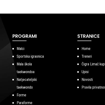
PROGRAMI
STRANICE
Malci
Home
Sportska igraonica
Treneri
Mala škola
Čigra Limač kup
taekwondoa
Upisi
Natjecateljski
Novosti
taekwondo
Pravila privatnos
Forme
Paraforme