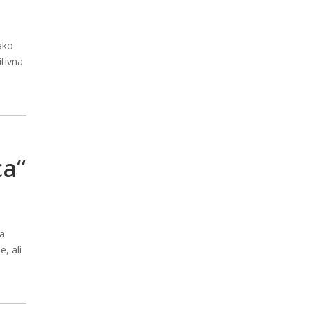
 ako
itivna
ca“
ra
, ali