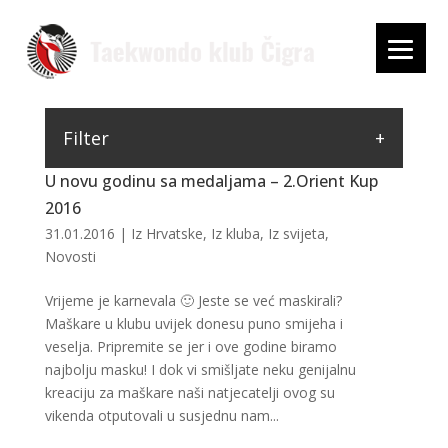
Filter
U novu godinu sa medaljama – 2.Orient Kup
2016
31.01.2016
|
Iz Hrvatske
,
Iz kluba
,
Iz svijeta
,
Novosti
Vrijeme je karnevala 🙂 Jeste se već maskirali?
Maškare u klubu uvijek donesu puno smijeha i
veselja. Pripremite se jer i ove godine biramo
najbolju masku! I dok vi smišljate neku genijalnu
kreaciju za maškare naši natjecatelji ovog su
vikenda otputovali u susjednu nam...