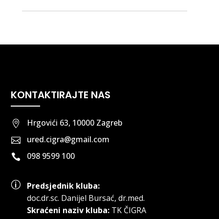
KONTAKTIRAJTE NAS
Hrgovići 63, 10000 Zagreb

ured.cigra@gmail.com

098 9599 100

p
Predsjednik kluba:
doc.dr.sc
.
Danijel Bursać, dr.med.
Skraćeni naziv kluba:
TK ČIGRA