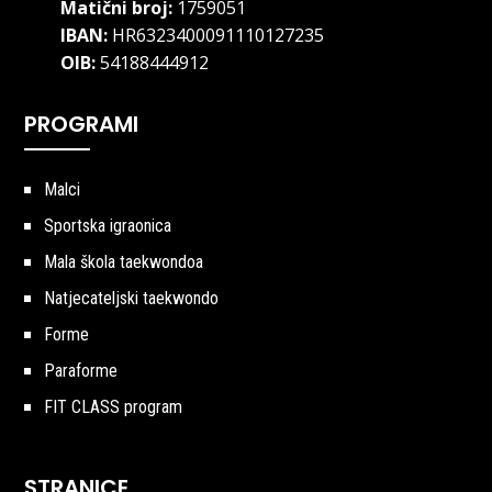
Matični broj:
1759051
IBAN:
HR6323400091110127235
OIB:
54188444912
PROGRAMI
Malci
Sportska igraonica
Mala škola taekwondoa
Natjecateljski taekwondo
Forme
Paraforme
FIT CLASS program
STRANICE