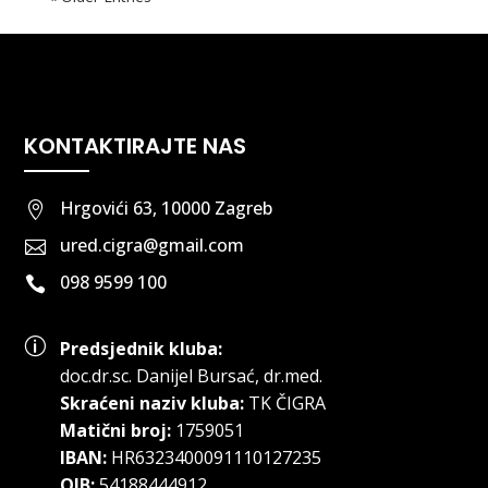
KONTAKTIRAJTE NAS
Hrgovići 63, 10000 Zagreb

ured.cigra@gmail.com

098 9599 100

p
Predsjednik kluba:
doc.dr.sc
.
Danijel Bursać, dr.med.
Skraćeni naziv kluba:
TK ČIGRA
Matični broj:
1759051
IBAN:
HR6323400091110127235
OIB:
54188444912