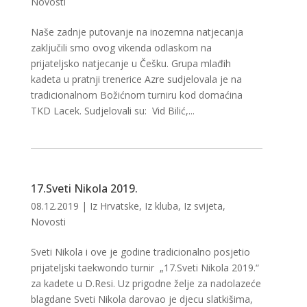
Novosti
Naše zadnje putovanje na inozemna natjecanja
zaključili smo ovog vikenda odlaskom na
prijateljsko natjecanje u Češku. Grupa mlađih
kadeta u pratnji trenerice Azre sudjelovala je na
tradicionalnom Božićnom turniru kod domaćina
TKD Lacek. Sudjelovali su: Vid Bilić,...
17.Sveti Nikola 2019.
08.12.2019
|
Iz Hrvatske
,
Iz kluba
,
Iz svijeta
,
Novosti
Sveti Nikola i ove je godine tradicionalno posjetio
prijateljski taekwondo turnir „17.Sveti Nikola 2019.“
za kadete u D.Resi. Uz prigodne želje za nadolazeće
blagdane Sveti Nikola darovao je djecu slatkišima,