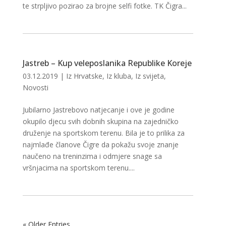
te strpljivo pozirao za brojne selfi fotke. TK Čigra...
Jastreb – Kup veleposlanika Republike Koreje
03.12.2019
|
Iz Hrvatske
,
Iz kluba
,
Iz svijeta
,
Novosti
Jubilarno Jastrebovo natjecanje i ove je godine
okupilo djecu svih dobnih skupina na zajedničko
druženje na sportskom terenu. Bila je to prilika za
najmlađe članove Čigre da pokažu svoje znanje
naučeno na treninzima i odmjere snage sa
vršnjacima na sportskom terenu....
« Older Entries