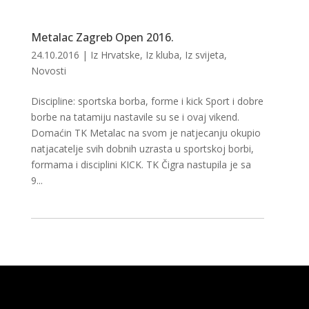
Metalac Zagreb Open 2016.
24.10.2016
|
Iz Hrvatske
,
Iz kluba
,
Iz svijeta
,
Novosti
Discipline: sportska borba, forme i kick Sport i dobre
borbe na tatamiju nastavile su se i ovaj vikend.
Domaćin TK Metalac na svom je natjecanju okupio
natjacatelje svih dobnih uzrasta u sportskoj borbi,
formama i disciplini KICK. TK Čigra nastupila je sa
9...