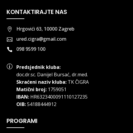
KONTAKTIRAJTE NAS
Hrgovići 63, 10000 Zagreb

ured.cigra@gmail.com

098 9599 100

p
Predsjednik kluba:
doc.dr.sc
.
Danijel Bursać, dr.med.
Skraćeni naziv kluba:
TK ČIGRA
Matični broj:
1759051
IBAN:
HR6323400091110127235
OIB:
54188444912
PROGRAMI