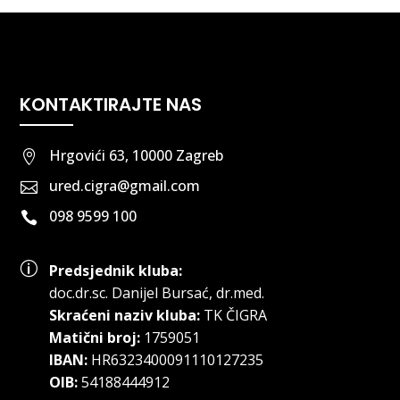
KONTAKTIRAJTE NAS
Hrgovići 63, 10000 Zagreb

ured.cigra@gmail.com

098 9599 100

p
Predsjednik kluba:
doc.dr.sc
.
Danijel Bursać, dr.med.
Skraćeni naziv kluba:
TK ČIGRA
Matični broj:
1759051
IBAN:
HR6323400091110127235
OIB:
54188444912