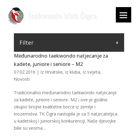
Filter
Međunarodno taekwondo natjecanje za
kadete, juniore i seniore – M2
07.02.2016
|
Iz Hrvatske
,
Iz kluba
,
Iz svijeta
,
Novosti
Tradicionalno međunarodno taekwondo natjecanje
za kadete, juniore i seniore- M2 i ove je godine
okupio brojne kvalitetne borce iz zemlje i
inozemstva. TK Čigra nastupila je sa 5 natjecateljica
u kadetskoj i juniorskoj konkurenciji. Naše djevojke
bilie su veoma...