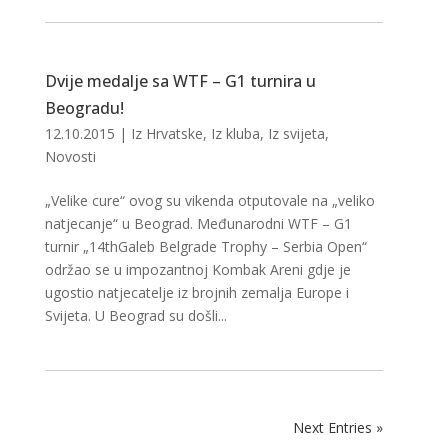
Dvije medalje sa WTF – G1 turnira u
Beogradu!
12.10.2015
|
Iz Hrvatske
,
Iz kluba
,
Iz svijeta
,
Novosti
„Velike cure“ ovog su vikenda otputovale na „veliko
natjecanje“ u Beograd. Međunarodni WTF – G1
turnir „14thGaleb Belgrade Trophy – Serbia Open“
održao se u impozantnoj Kombak Areni gdje je
ugostio natjecatelje iz brojnih zemalja Europe i
Svijeta. U Beograd su došli...
Next Entries »