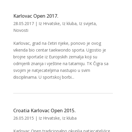
Karlovac Open 2017.
28.05.2017
|
Iz Hrvatske
,
Iz kluba
,
Iz svijeta
,
Novosti
Karlovac, grad na četiri rijeke, ponovo je ovog
vikenda bio centar taekwondo sporta. Ugostio je
brojne sportaše iz Europskih zemalja koji su
odmjerili znanja i vještine na tatamiju. TK Čigra sa
svojim je natjecateljima nastupio u svim
disciplinama. U sportskoj borbi...
Croatia Karlovac Open 2015.
26.05.2015
|
Iz Hrvatske
,
Iz kluba
Karlovac Open tradicionalno okuplja natjecatelj/ice