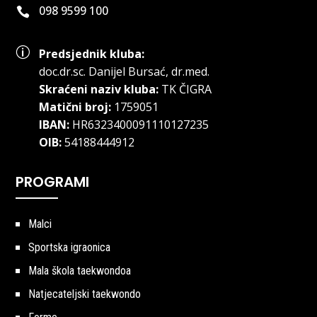
098 9599 100

p
Predsjednik kluba:
doc.dr.sc
.
Danijel Bursać, dr.med.
Skraćeni naziv kluba:
TK ČIGRA
Matični broj:
1759051
IBAN:
HR6323400091110127235
OIB:
54188444912
PROGRAMI
Malci
Sportska igraonica
Mala škola taekwondoa
Natjecateljski taekwondo