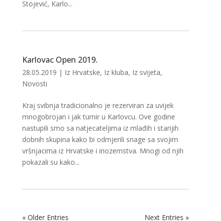
Stojević, Karlo...
Karlovac Open 2019.
28.05.2019
|
Iz Hrvatske
,
Iz kluba
,
Iz svijeta
,
Novosti
Kraj svibnja tradicionalno je rezerviran za uvijek
mnogobrojan i jak turnir u Karlovcu. Ove godine
nastupili smo sa natjecateljima iz mlađih i starijih
dobnih skupina kako bi odmjerili snage sa svojim
vršnjacima iz Hrvatske i inozemstva. Mnogi od njih
pokazali su kako...
« Older Entries
Next Entries »