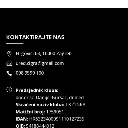
KONTAKTIRAJTE NAS
Hrgovići 63, 10000 Zagreb

ured.cigra@gmail.com

098 9599 100

p
Predsjednik kluba:
doc.dr.sc
.
Danijel Bursać, dr.med.
Skraćeni naziv kluba:
TK ČIGRA
Matični broj:
1759051
IBAN:
HR6323400091110127235
OIB:
54188444912