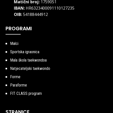
Matični broj:
1759051
IBAN:
HR6323400091110127235
OIB:
54188444912
PROGRAMI
Malci
Sportska igraonica
Mala škola taekwondoa
Natjecateljski taekwondo
Forme
Paraforme
FIT CLASS program
STRANICE