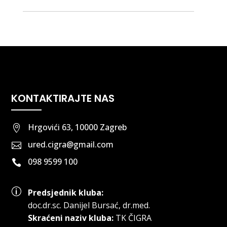
KONTAKTIRAJTE NAS
Hrgovići 63, 10000 Zagreb

ured.cigra@gmail.com

098 9599 100

p
Predsjednik kluba:
doc.dr.sc
.
Danijel Bursać, dr.med.
Skraćeni naziv kluba:
TK ČIGRA