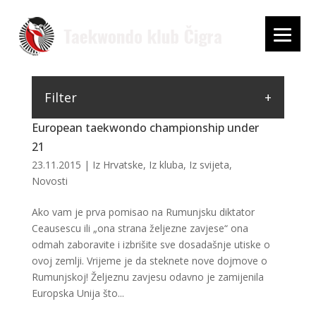
Filter
European taekwondo championship under
21
23.11.2015
|
Iz Hrvatske
,
Iz kluba
,
Iz svijeta
,
Novosti
Ako vam je prva pomisao na Rumunjsku diktator
Ceausescu ili „ona strana željezne zavjese“ ona
odmah zaboravite i izbrišite sve dosadašnje utiske o
ovoj zemlji. Vrijeme je da steknete nove dojmove o
Rumunjskoj! Željeznu zavjesu odavno je zamijenila
Europska Unija što...