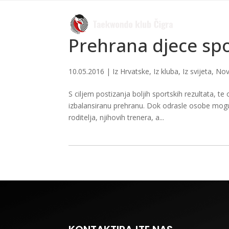
Prehrana djece sp
10.05.2016
|
Iz Hrvatske
,
Iz kluba
,
Iz svijeta
,
Nov
S ciljem postizanja boljih sportskih rezultata, t
izbalansiranu prehranu. Dok odrasle osobe mogu s
roditelja, njihovih trenera, a...