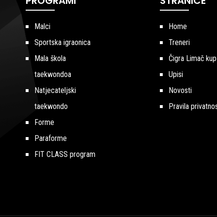
PROGRAMI
STRANICE
Malci
Home
Sportska igraonica
Treneri
Mala škola
Čigra Limač kup
taekwondoa
Upisi
Natjecateljski
Novosti
taekwondo
Pravila privatnos
Forme
Paraforme
FIT CLASS program