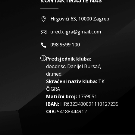
KONTAKTIRAJTE NAS
Hrgovići 63, 10000 Zagreb

ured.cigra@gmail.com

098 9599 100

p
Predsjednik kluba:
doc.dr.sc
.
Danijel Bursać,
dr.med.
Skraćeni naziv kluba:
TK
ČIGRA
Matični broj:
1759051
IBAN:
HR6323400091110127235
OIB:
54188444912