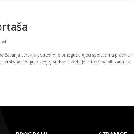
HOME
KLUB
TRENERI
TAEKWONDO
PROJEKTI
ČIGRA LI
ortaša
osti
e održavanja zdravlja potrebno je omogućiti djeci sportašima pravilnu i
ami voditi brigu o svojoj prehrani, kod djece to treba biti zadatak