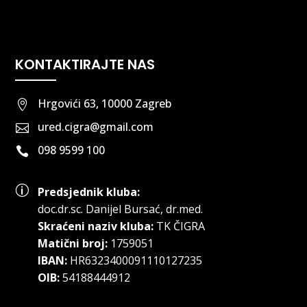
KONTAKTIRAJTE NAS
Hrgovići 63, 10000 Zagreb

ured.cigra@gmail.com

098 9599 100

p
Predsjednik kluba:
doc.dr.sc
.
Danijel Bursać, dr.med.
Skraćeni naziv kluba:
TK ČIGRA
Matični broj:
1759051
IBAN:
HR6323400091110127235
OIB:
54188444912