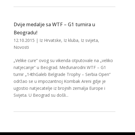
Dvije medalje sa WTF – G1 turnira u
Beogradu!
12.10.2015
|
Iz Hrvatske
,
Iz kluba
,
Iz svijeta
,
Novosti
„Velike cure“ ovog su vikenda otputovale na „veliko
natjecanje“ u Beograd. Međunarodni WTF – G1
turnir „14thGaleb Belgrade Trophy – Serbia Open“
održao se u impozantnoj Kombak Areni gdje je
ugostio natjecatelje iz brojnih zemalja Europe i
Svijeta. U Beograd su došli...