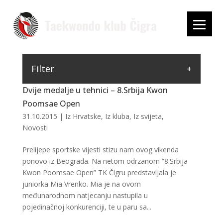
Filter
Dvije medalje u tehnici – 8.Srbija Kwon
Poomsae Open
31.10.2015
|
Iz Hrvatske
,
Iz kluba
,
Iz svijeta
,
Novosti
Prelijepe sportske vijesti stizu nam ovog vikenda
ponovo iz Beograda. Na netom odrzanom “8.Srbija
Kwon Poomsae Open” TK Čigru predstavljala je
juniorka Mia Vrenko. Mia je na ovom
međunarodnom natjecanju nastupila u
pojedinačnoj konkurenciji, te u paru sa...