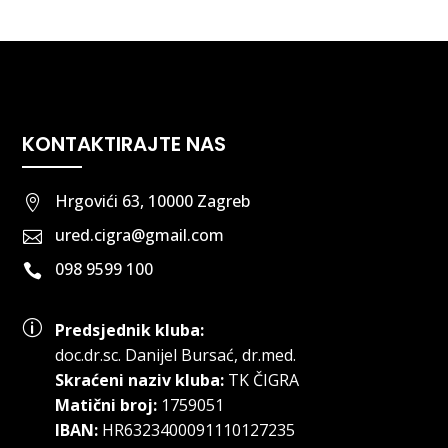
KONTAKTIRAJTE NAS
Hrgovići 63, 10000 Zagreb

ured.cigra@gmail.com

098 9599 100

p
Predsjednik kluba:
doc.dr.sc
.
Danijel Bursać, dr.med.
Skraćeni naziv kluba:
TK ČIGRA
Matični broj:
1759051
IBAN:
HR6323400091110127235