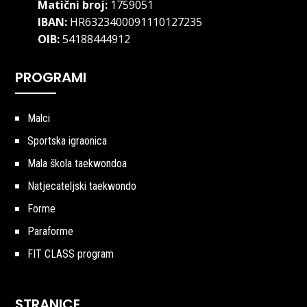
Matični broj:
1759051
IBAN:
HR6323400091110127235
OIB:
54188444912
PROGRAMI
Malci
Sportska igraonica
Mala škola taekwondoa
Natjecateljski taekwondo
Forme
Paraforme
FIT CLASS program
STRANICE