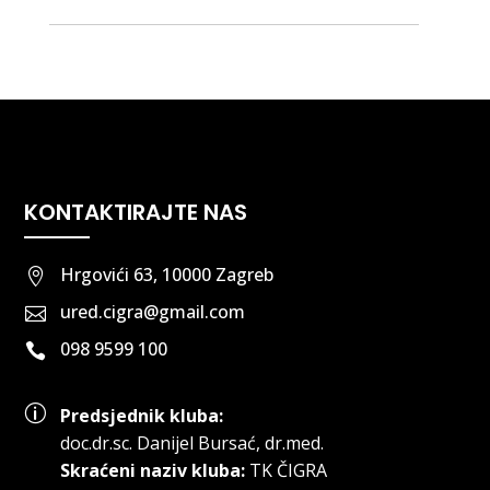
KONTAKTIRAJTE NAS
Hrgovići 63, 10000 Zagreb

ured.cigra@gmail.com

098 9599 100

p
Predsjednik kluba:
doc.dr.sc
.
Danijel Bursać, dr.med.
Skraćeni naziv kluba:
TK ČIGRA