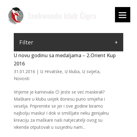
Filter
U novu godinu sa medaljama – 2.Orient Kup
2016
31.01.2016
|
Iz Hrvatske
,
Iz kluba
,
Iz svijeta
,
Novosti
Vrijeme je karnevala 🙂 Jeste se već maskirali?
Maškare u klubu uvijek donesu puno smijeha i
veselja. Pripremite se jer i ove godine biramo
najbolju masku! I dok vi smišljate neku genijalnu
kreaciju za maškare naši natjecatelji ovog su
vikenda otputovali u susjednu nam...