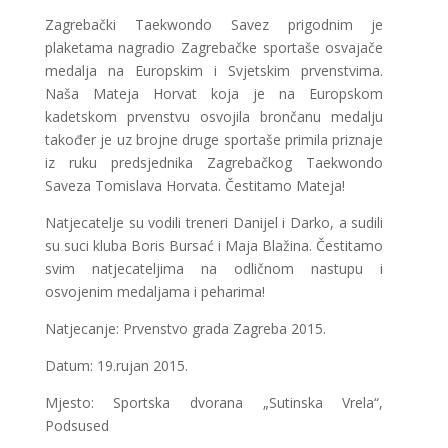
Zagrebački Taekwondo Savez prigodnim je
plaketama nagradio Zagrebačke sportaše osvajače
medalja na Europskim i Svjetskim prvenstvima.
Naša Mateja Horvat koja je na Europskom
kadetskom prvenstvu osvojila brončanu medalju
također je uz brojne druge sportaše primila priznaje
iz ruku predsjednika Zagrebačkog Taekwondo
Saveza Tomislava Horvata. Čestitamo Mateja!
Natjecatelje su vodili treneri Danijel i Darko, a sudili
su suci kluba Boris Bursać i Maja Blažina. Čestitamo
svim natjecateljima na odličnom nastupu i
osvojenim medaljama i peharima!
Natjecanje: Prvenstvo grada Zagreba 2015.
Datum: 19.rujan 2015.
Mjesto: Sportska dvorana „Sutinska Vrela“,
Podsused