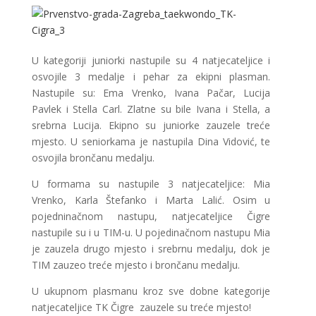
U kategoriji juniorki nastupile su 4 natjecateljice i
osvojile 3 medalje i pehar za ekipni plasman.
Nastupile su: Ema Vrenko, Ivana Pačar, Lucija
Pavlek i Stella Carl. Zlatne su bile Ivana i Stella, a
srebrna Lucija. Ekipno su juniorke zauzele treće
mjesto. U seniorkama je nastupila Dina Vidović, te
osvojila brončanu medalju.
U formama su nastupile 3 natjecateljice: Mia
Vrenko, Karla Štefanko i Marta Lalić. Osim u
pojedninačnom nastupu, natjecateljice Čigre
nastupile su i u TIM-u. U pojedinačnom nastupu Mia
je zauzela drugo mjesto i srebrnu medalju, dok je
TIM zauzeo treće mjesto i brončanu medalju.
U ukupnom plasmanu kroz sve dobne kategorije
natjecateljice TK Čigre zauzele su treće mjesto!