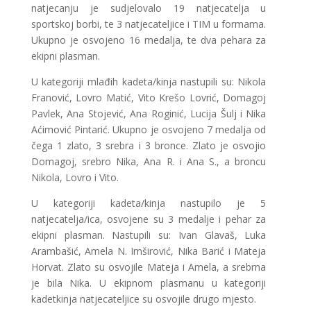
natjecanju je sudjelovalo 19 natjecatelja u
sportskoj borbi, te 3 natjecateljice i TIM u formama.
Ukupno je osvojeno 16 medalja, te dva pehara za
ekipni plasman.
U kategoriji mlađih kadeta/kinja nastupili su: Nikola
Franović, Lovro Matić, Vito Krešo Lovrić, Domagoj
Pavlek, Ana Stojević, Ana Roginić, Lucija Šulj i Nika
Aćimović Pintarić. Ukupno je osvojeno 7 medalja od
čega 1 zlato, 3 srebra i 3 bronce. Zlato je osvojio
Domagoj, srebro Nika, Ana R. i Ana S., a broncu
Nikola, Lovro i Vito.
U kategoriji kadeta/kinja nastupilo je 5
natjecatelja/ica, osvojene su 3 medalje i pehar za
ekipni plasman. Nastupili su: Ivan Glavaš, Luka
Arambašić, Amela N. Imširović, Nika Barić i Mateja
Horvat. Zlato su osvojile Mateja i Amela, a srebrna
je bila Nika. U ekipnom plasmanu u kategoriji
kadetkinja natjecateljice su osvojile drugo mjesto.