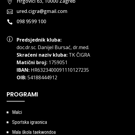
Hrgovići 63, 10000 Zagreb

ured.cigra@gmail.com

098 9599 100

p
Predsjednik kluba:
doc.dr.sc
.
Danijel Bursać, dr.med.
Skraćeni naziv kluba:
TK ČIGRA
Matični broj:
1759051
IBAN:
HR6323400091110127235
OIB:
54188444912
PROGRAMI
Malci
Sportska igraonica
Mala škola taekwondoa