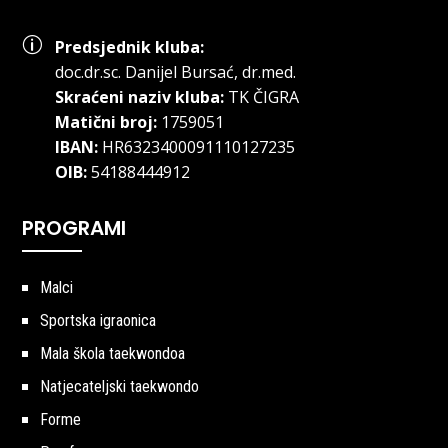
p
Predsjednik kluba:
doc.dr.sc
.
Danijel Bursać, dr.med.
Skraćeni naziv kluba:
TK ČIGRA
Matični broj:
1759051
IBAN:
HR6323400091110127235
OIB:
54188444912
PROGRAMI
Malci
Sportska igraonica
Mala škola taekwondoa
Natjecateljski taekwondo
Forme