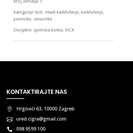
Broj zemalja: 5
Kategorije: kick, mlađi kadeti/kinje, kadeti/kinje,
juniori/ke, seniori/ke
Discipline: sportska borba, KICK
KONTAKTIRAJTE NAS
Hrgovići 63, 10000 Zagreb

ured.cigra@gmail.com

098 9599 100
