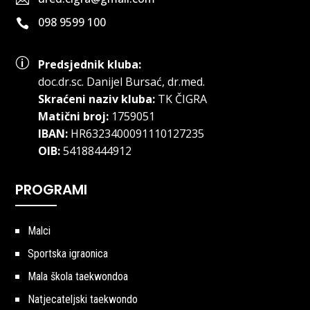
098 9599 100

p
Predsjednik kluba:
doc.dr.sc
.
Danijel Bursać, dr.med.
Skraćeni naziv kluba:
TK ČIGRA
Matični broj:
1759051
IBAN:
HR6323400091110127235
OIB:
54188444912
PROGRAMI
Malci
Sportska igraonica
Mala škola taekwondoa
Natjecateljski taekwondo