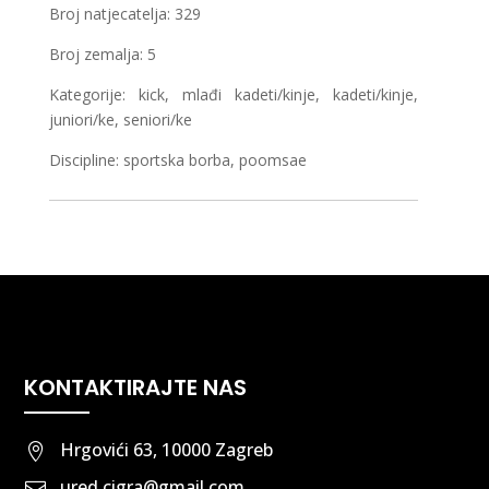
Broj natjecatelja: 329
Broj zemalja: 5
Kategorije: kick, mlađi kadeti/kinje, kadeti/kinje,
juniori/ke, seniori/ke
Discipline: sportska borba, poomsae
KONTAKTIRAJTE NAS
Hrgovići 63, 10000 Zagreb

ured.cigra@gmail.com
