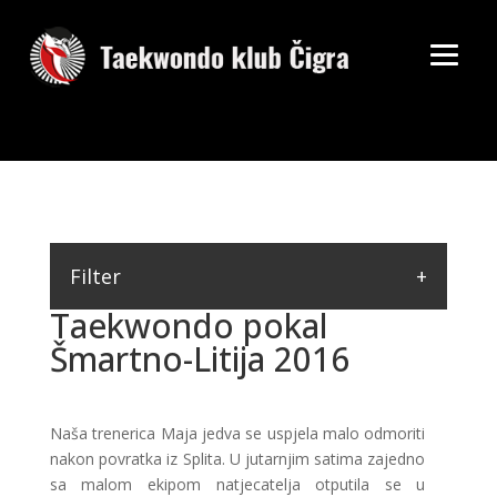
Filter
Taekwondo pokal
Šmartno-Litija 2016
Naša trenerica Maja jedva se uspjela malo odmoriti
nakon povratka iz Splita. U jutarnjim satima zajedno
sa malom ekipom natjecatelja otputila se u