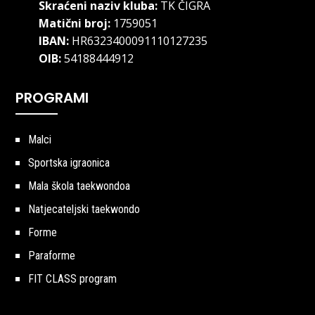
Skraćeni naziv kluba:
TK ČIGRA
Matični broj:
1759051
IBAN:
HR6323400091110127235
OIB:
54188444912
PROGRAMI
Malci
Sportska igraonica
Mala škola taekwondoa
Natjecateljski taekwondo
Forme
Paraforme
FIT CLASS program