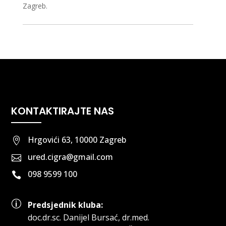
Zagreb.
KONTAKTIRAJTE NAS
Hrgovići 63, 10000 Zagreb

ured.cigra@gmail.com

098 9599 100

p
Predsjednik kluba:
doc.dr.sc
.
Danijel Bursać, dr.med.