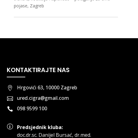
pojase, Zagreb
KONTAKTIRAJTE NAS
Hrgovići 63, 10000 Zagreb

ured.cigra@gmail.com

098 9599 100

p
Predsjednik kluba:
doc.dr.sc
.
Danijel Bursać, dr.med.