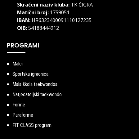
Skraćeni naziv kluba:
TK ČIGRA
Matični broj:
1759051
IBAN:
HR6323400091110127235
OIB:
54188444912
PROGRAMI
Malci
Sportska igraonica
Mala škola taekwondoa
Natjecateljski taekwondo
Forme
Paraforme
FIT CLASS program