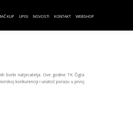
MAČ KUP
UPISI
NOVOSTI
KONTAKT
WEBSHOP
ih borbi natjecatelja. Ove godine TK Čigra
iorskoj konkurenciji i unatoč porazu u prvoj