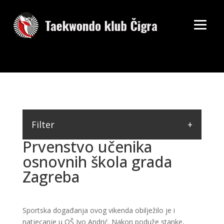
Filter
Prvenstvo učenika
osnovnih škola grada
Zagreba
Sportska događanja ovog vikenda obilježilo je i
natjecanje u OŠ Ivo Andrić. Nakon poduže stanke,