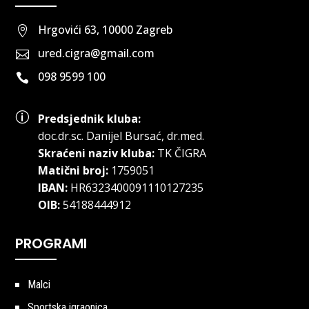
Hrgovići 63, 10000 Zagreb

ured.cigra@gmail.com

098 9599 100

p
Predsjednik kluba:
doc.dr.sc
.
Danijel Bursać, dr.med.
Skraćeni naziv kluba:
TK ČIGRA
Matični broj:
1759051
IBAN:
HR6323400091110127235
OIB:
54188444912
PROGRAMI
Malci
Sportska igraonica