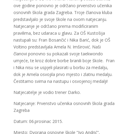
ove godine ponovno je održano prvenstvo učenika
osnovnih škola grada Zagreba. Troje članova kluba
predstavljalo je svoje škole na ovom natjecanju.
Natjecanje je održano prema modificiranim
pravilima, bez udaraca u glavu. Za OŠ Kustošija
nastupali su: Fran Bosančić i Nika Barić, dok je OŠ
Voltino predstavljala Amela N. Imširović. Naši
članovi ponovno su pokazali svoje taekwondo
umjeće, te kroz dobre borbe branili boje škole. Fran
i Nika nisu se uspjeli plasirati u borbu za medalju,
dok je Amela osvojila prvo mjesto i zlatnu medalju.
Čestitamo svima na nastupu i osvojenoj medalji!
Natjecatelje je vodio trener Darko.
Natjecanje: Prvenstvo učenika osnovnih škola grada
Zagreba
Datum: 06.prosinac 2015.
Mjesto: Dvorana osnovne škole “Ivo Andrić“,