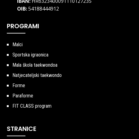
IBAN:
HR6323400091110127235
OIB:
54188444912
PROGRAMI
Malci
Sportska igraonica
Mala škola taekwondoa
Natjecateljski taekwondo
Forme
Paraforme
FIT CLASS program
STRANICE