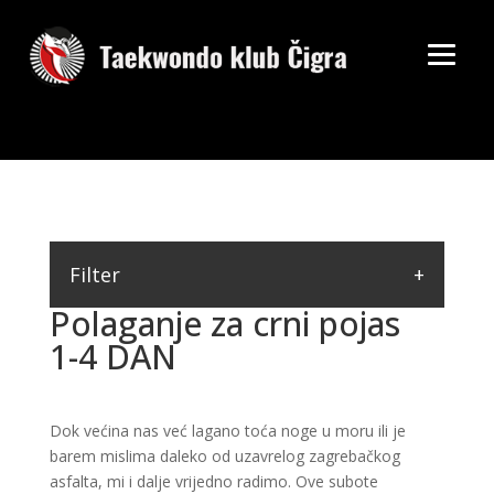
Filter
Polaganje za crni pojas
1-4 DAN
Dok većina nas već lagano toća noge u moru ili je
barem mislima daleko od uzavrelog zagrebačkog
asfalta, mi i dalje vrijedno radimo. Ove subote