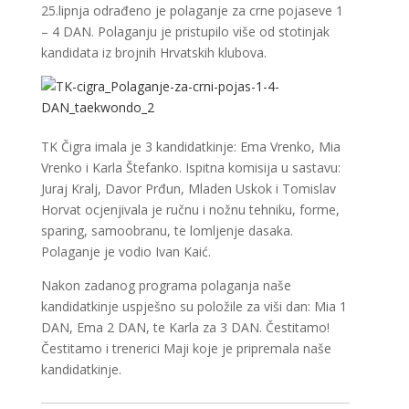
25.lipnja odrađeno je polaganje za crne pojaseve 1
– 4 DAN. Polaganju je pristupilo više od stotinjak
kandidata iz brojnih Hrvatskih klubova.
TK Čigra imala je 3 kandidatkinje: Ema Vrenko, Mia
Vrenko i Karla Štefanko. Ispitna komisija u sastavu:
Juraj Kralj, Davor Prđun, Mladen Uskok i Tomislav
Horvat ocjenjivala je ručnu i nožnu tehniku, forme,
sparing, samoobranu, te lomljenje dasaka.
Polaganje je vodio Ivan Kaić.
Nakon zadanog programa polaganja naše
kandidatkinje uspješno su položile za viši dan: Mia 1
DAN, Ema 2 DAN, te Karla za 3 DAN. Čestitamo!
Čestitamo i trenerici Maji koje je pripremala naše
kandidatkinje.