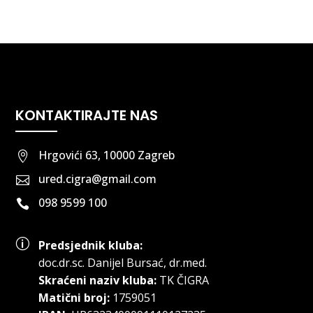
KONTAKTIRAJTE NAS
Hrgovići 63, 10000 Zagreb

ured.cigra@gmail.com

098 9599 100

p
Predsjednik kluba:
doc.dr.sc
.
Danijel Bursać, dr.med.
Skraćeni naziv kluba:
TK ČIGRA
Matični broj:
1759051