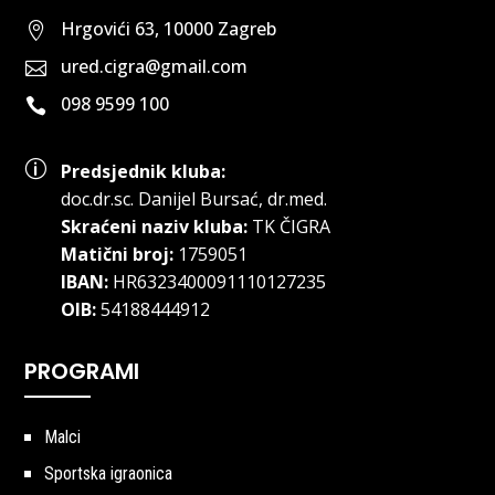
Hrgovići 63, 10000 Zagreb

ured.cigra@gmail.com

098 9599 100

p
Predsjednik kluba:
doc.dr.sc
.
Danijel Bursać, dr.med.
Skraćeni naziv kluba:
TK ČIGRA
Matični broj:
1759051
IBAN:
HR6323400091110127235
OIB:
54188444912
PROGRAMI
Malci
Sportska igraonica