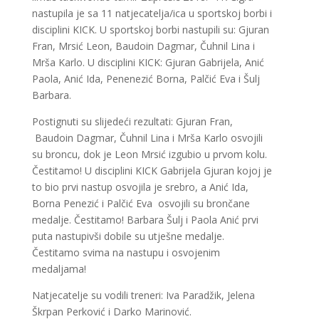
nastupila je sa 11 natjecatelja/ica u sportskoj borbi i
disciplini KICK. U sportskoj borbi nastupili su: Gjuran
Fran, Mrsić Leon, Baudoin Dagmar, Čuhnil Lina i
Mrša Karlo. U disciplini KICK: Gjuran Gabrijela, Anić
Paola, Anić Ida, Penenezić Borna, Palčić Eva i Šulj
Barbara.
Postignuti su slijedeći rezultati: Gjuran Fran,
Baudoin Dagmar, Čuhnil Lina i Mrša Karlo osvojili
su broncu, dok je Leon Mrsić izgubio u prvom kolu.
Čestitamo! U disciplini KICK Gabrijela Gjuran kojoj je
to bio prvi nastup osvojila je srebro, a Anić Ida,
Borna Penezić i Palčić Eva osvojili su brončane
medalje. Čestitamo! Barbara Šulj i Paola Anić prvi
puta nastupivši dobile su utješne medalje.
Čestitamo svima na nastupu i osvojenim
medaljama!
Natjecatelje su vodili treneri: Iva Paradžik, Jelena
Škrpan Perković i Darko Marinović.