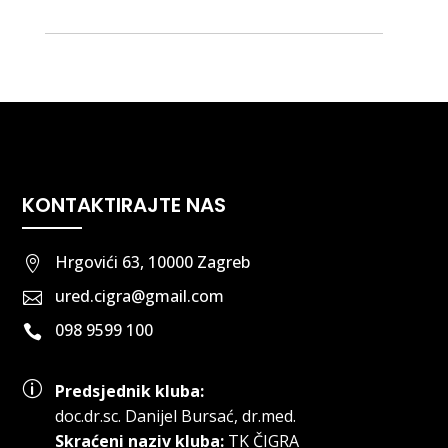
KONTAKTIRAJTE NAS
Hrgovići 63, 10000 Zagreb

ured.cigra@gmail.com

098 9599 100

p
Predsjednik kluba:
doc.dr.sc
.
Danijel Bursać, dr.med.
Skraćeni naziv kluba:
TK ČIGRA