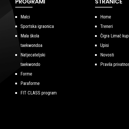
PROGRAMI
STRANICE
Malci
Home
Sportska igraonica
Treneri
Mala škola
Čigra Limač kup
taekwondoa
Upisi
Natjecateljski
Novosti
taekwondo
Pravila privatnos
Forme
Paraforme
FIT CLASS program