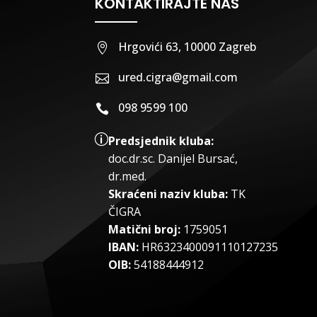
KONTAKTIRAJTE NAS
Hrgovići 63, 10000 Zagreb

ured.cigra@gmail.com

098 9599 100

p
Predsjednik kluba:
doc.dr.sc
.
Danijel Bursać,
dr.med.
Skraćeni naziv kluba:
TK
ČIGRA
Matični broj:
1759051
IBAN:
HR6323400091110127235
OIB:
54188444912