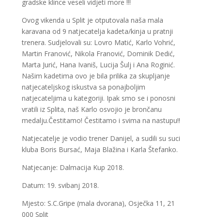
gradske klince veseli vidjeti more !!!
Ovog vikenda u Split je otputovala naša mala
karavana od 9 natjecatelja kadeta/kinja u pratnji
trenera. Sudjelovali su: Lovro Matić, Karlo Vohrić,
Martin Franović, Nikola Franović, Dominik Dedić,
Marta Jurić, Hana Ivaniš, Lucija Šulj i Ana Roginić.
Našim kadetima ovo je bila prilika za skupljanje
natjecateljskog iskustva sa ponajboljim
natjecateljima u kategoriji. Ipak smo se i ponosni
vratili iz Splita, naš Karlo osvojio je brončanu
medalju.Čestitamo! Čestitamo i svima na nastupu!!
Natjecatelje je vodio trener Danijel, a sudili su suci
kluba Boris Bursać, Maja Blažina i Karla Štefanko.
Natjecanje: Dalmacija Kup 2018.
Datum: 19. svibanj 2018.
Mjesto: S.C.Gripe (mala dvorana), Osječka 11, 21
000 Split