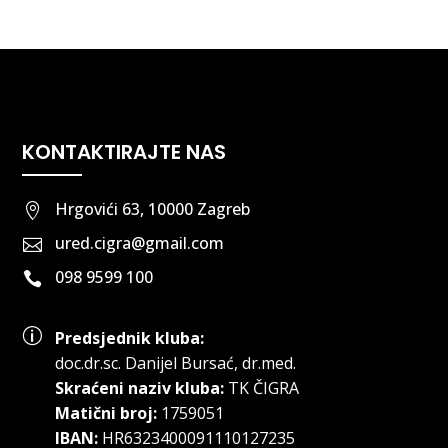
KONTAKTIRAJTE NAS
Hrgovići 63, 10000 Zagreb

ured.cigra@gmail.com

098 9599 100

p
Predsjednik kluba:
doc.dr.sc
.
Danijel Bursać, dr.med.
Skraćeni naziv kluba:
TK ČIGRA
Matični broj:
1759051
IBAN:
HR6323400091110127235