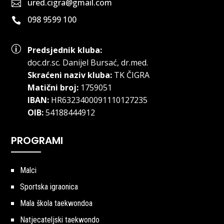
ured.cigra@gmail.com

098 9599 100

p
Predsjednik kluba:
doc.dr.sc
.
Danijel Bursać, dr.med.
Skraćeni naziv kluba:
TK ČIGRA
Matični broj:
1759051
IBAN:
HR6323400091110127235
OIB:
54188444912
PROGRAMI
Malci
Sportska igraonica
Mala škola taekwondoa
Natjecateljski taekwondo