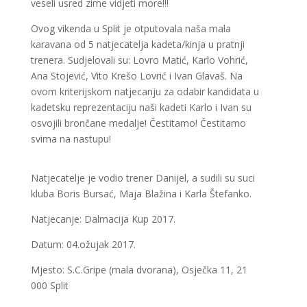
veseli usred zime vidjeti more!!!
Ovog vikenda u Split je otputovala naša mala
karavana od 5 natjecatelja kadeta/kinja u pratnji
trenera. Sudjelovali su: Lovro Matić, Karlo Vohrić,
Ana Stojević, Vito Krešo Lovrić i Ivan Glavaš. Na
ovom kriterijskom natjecanju za odabir kandidata u
kadetsku reprezentaciju naši kadeti Karlo i Ivan su
osvojili brončane medalje! Čestitamo! Čestitamo
svima na nastupu!
Natjecatelje je vodio trener Danijel, a sudili su suci
kluba Boris Bursać, Maja Blažina i Karla Štefanko.
Natjecanje: Dalmacija Kup 2017.
Datum: 04.ožujak 2017.
Mjesto: S.C.Gripe (mala dvorana), Osječka 11, 21
000 Split