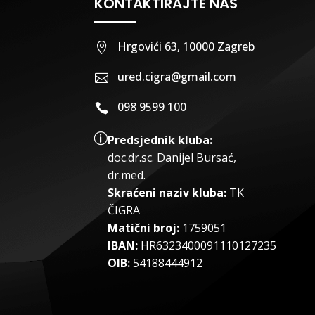
KONTAKTIRAJTE NAS
Hrgovići 63, 10000 Zagreb

ured.cigra@gmail.com

098 9599 100

p
Predsjednik kluba:
doc.dr.sc
.
Danijel Bursać,
dr.med.
Skraćeni naziv kluba:
TK
ČIGRA
Matični broj:
1759051
IBAN:
HR6323400091110127235
OIB:
54188444912