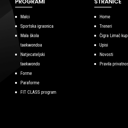
PROGRAMI
STRANICE
Malci
Home
Sportska igraonica
Treneri
Mala škola
Čigra Limač kup
taekwondoa
Upisi
Natjecateljski
Novosti
taekwondo
Pravila privatnos
Forme
Paraforme
FIT CLASS program