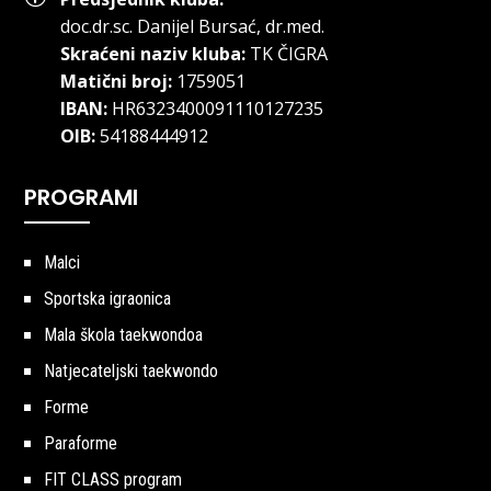
doc.dr.sc
.
Danijel Bursać, dr.med.
Skraćeni naziv kluba:
TK ČIGRA
Matični broj:
1759051
IBAN:
HR6323400091110127235
OIB:
54188444912
PROGRAMI
Malci
Sportska igraonica
Mala škola taekwondoa
Natjecateljski taekwondo
Forme
Paraforme
FIT CLASS program