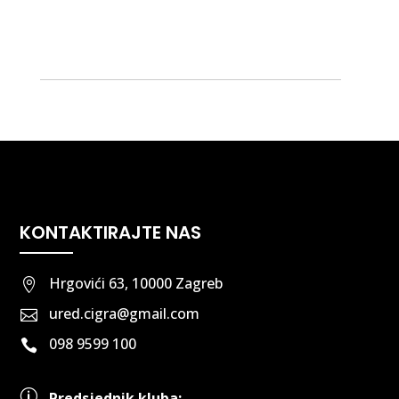
KONTAKTIRAJTE NAS
Hrgovići 63, 10000 Zagreb

ured.cigra@gmail.com

098 9599 100

p
Predsjednik kluba: