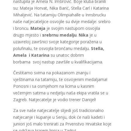
nastupila je Amela N. Imširović. Boje kluba branili
su: Mateja Horvat, Nika Barić, Stella Carl i Katarina
Mihaljević. Na tatamiju Olimpiahalle u Innsbrucku
naše natjecateljice osvojile su dvije medalje: srebro
i broncu.
Mateja
je svojim nastupom osvojila
drugo mjesto i
srebrnu medalju
.
Nika
je u
uzavreloj završnici svoje kategorije poražena u
polufinalu, te osvojila brončanu medalju.
Stella,
Amela i Katarina
su unatoc dobrim
borbama
svoj nastup završile u kvalifikacijama.
Čestitamo svima na pokazanom znanju i
vještinama na tatamiju, te osvojenim medaljama!
Ponosni i sa osmjehom na licima u kasnim
večernjim satima u nedjelju naša ekipa vratila se u
Zagreb. Natjecatelje je vodio trener Danijel!
Za sve naše natjecatelje slijedi još tradicionalno
natjecanje i kupanje u Senju, dok će naši kadeti i
juniori još malo trenirati za Prvenstvo Hrvatske koje
se održava krajem lipnja u Zadru!