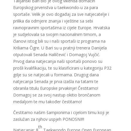
Talijanski Bari bio je ovog vikenda domaćin
Europskog prvenstva u taekwondo-u za para
sportaše. Velik je ovo događaj za sve natjecatelje i
prilika da odmjere znanja i vještine sa sebi
ravnopravnim sportašima iz cijele Europe. Hrvatska
je sudjelovala sa svojim nacionalnim timom, a
članovi istog bili su i naši sportaši iz programa na
Kriliama Čigre. U Bari su u pratnji trenera Danijela
otputovali Senada Halilčević i Domagoj Vujčić.
Prvog dana natjecanja naši sportaši ponovo su
prošli kvalifikaciju, te su klasificirani u kategoriju P32
gdje su se natjecali u formama. Drugog dana
natjecanja Senada je prva izašla na tatami te
obranila titulu Europske prvakinje! Čestitamo!
Domagoj se za svoj nastup okitio brončanom
medaljom te mu također čestitamo!
Čestitamo našim šampionima i cijelom timu koji je
zaslužan za njihov uspjeh PONOSNI!!!
th
Natjecanje: 8
Taekwondo Europe Open European