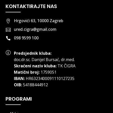
KONTAKTIRAJTE NAS
Hrgovići 63, 10000 Zagreb

ured.cigra@gmail.com

098 9599 100

p
Predsjednik kluba:
doc.dr.sc
.
Danijel Bursać, dr.med.
Skraćeni naziv kluba:
TK ČIGRA
Matični broj:
1759051
IBAN:
HR6323400091110127235
OIB:
54188444912
PROGRAMI