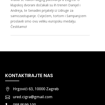
klupskoj dvorani dočakali su ih treneri Danijel i
Andreja, te Senadini prijatelji iz Udruge za
samozastupanje. Cvijećem, tortom i šampanjcem
proslavili smo ovu veliku europsku medalju.
Čestitamo!
KONTAKTIRAJTE NAS
Hrgovići 63, 10000 Zagreb

ured.cigra@gmail.com

098 9599 100