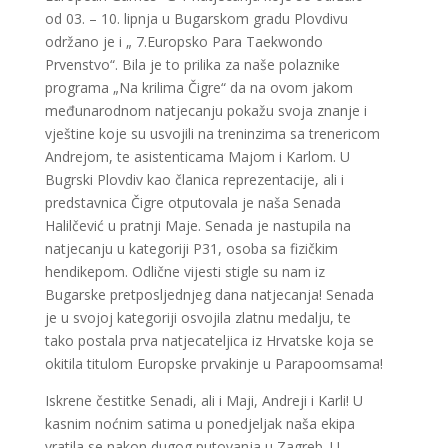
od 03. – 10. lipnja u Bugarskom gradu Plovdivu
održano je i „ 7.Europsko Para Taekwondo
Prvenstvo“. Bila je to prilika za naše polaznike
programa „Na krilima Čigre“ da na ovom jakom
međunarodnom natjecanju pokažu svoja znanje i
vještine koje su usvojili na treninzima sa trenericom
Andrejom, te asistenticama Majom i Karlom. U
Bugrski Plovdiv kao članica reprezentacije, ali i
predstavnica Čigre otputovala je naša Senada
Halilčević u pratnji Maje. Senada je nastupila na
natjecanju u kategoriji P31, osoba sa fizičkim
hendikepom. Odlične vijesti stigle su nam iz
Bugarske pretposljednjeg dana natjecanja! Senada
je u svojoj kategoriji osvojila zlatnu medalju, te
tako postala prva natjecateljica iz Hrvatske koja se
okitila titulom Europske prvakinje u Parapoomsama!
Iskrene čestitke Senadi, ali i Maji, Andreji i Karli! U
kasnim noćnim satima u ponedjeljak naša ekipa
vratila se nakon dugog putovanja u Zagreb. U