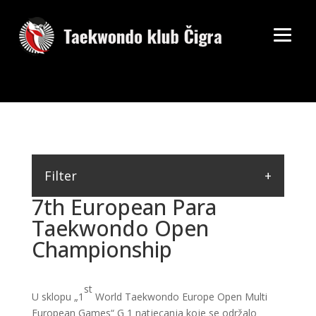
Filter
7th European Para
Taekwondo Open
Championship
st
U sklopu „1
World Taekwondo Europe Open Multi
European Games“ G 1 natjecanja koje se održalo