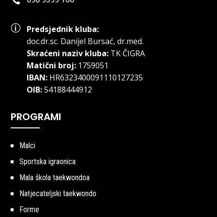

p
Predsjednik kluba:
doc.dr.sc
.
Danijel Bursać, dr.med.
Skraćeni naziv kluba:
TK ČIGRA
Matični broj:
1759051
IBAN:
HR6323400091110127235
OIB:
54188444912
PROGRAMI
Malci
Sportska igraonica
Mala škola taekwondoa
Natjecateljski taekwondo
Forme