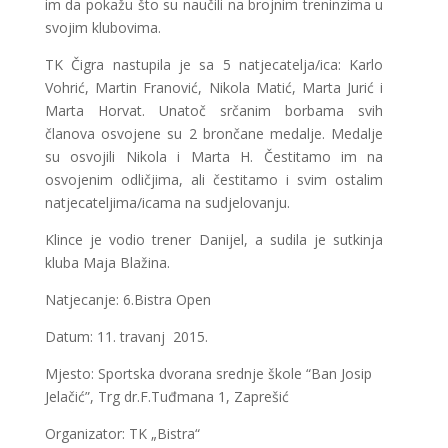
im da pokažu što su naučili na brojnim treninzima u
svojim klubovima.
TK Čigra nastupila je sa 5 natjecatelja/ica: Karlo
Vohrić, Martin Franović, Nikola Matić, Marta Jurić i
Marta Horvat. Unatoč srčanim borbama svih
članova osvojene su 2 brončane medalje. Medalje
su osvojili Nikola i Marta H. Čestitamo im na
osvojenim odličjima, ali čestitamo i svim ostalim
natjecateljima/icama na sudjelovanju.
Klince je vodio trener Danijel, a sudila je sutkinja
kluba Maja Blažina.
Natjecanje: 6.Bistra Open
Datum: 11. travanj 2015.
Mjesto: Sportska dvorana srednje škole “Ban Josip
Jelačić”, Trg dr.F.Tuđmana 1, Zaprešić
Organizator: TK „Bistra“