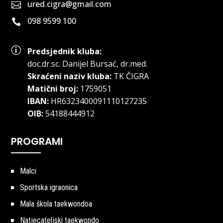
ured.cigra@gmail.com

098 9599 100

p
Predsjednik kluba:
doc.dr.sc
.
Danijel Bursać, dr.med.
Skraćeni naziv kluba:
TK ČIGRA
Matični broj:
1759051
IBAN:
HR6323400091110127235
OIB:
54188444912
PROGRAMI
Malci
Sportska igraonica
Mala škola taekwondoa
Natjecateljski taekwondo