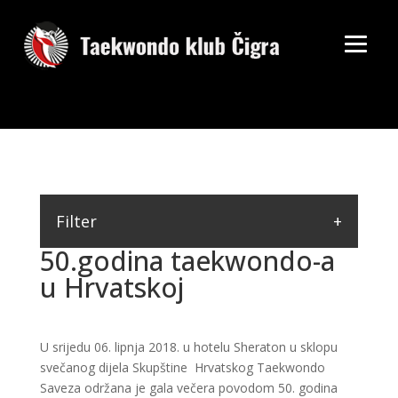
Filter
50.godina taekwondo-a
u Hrvatskoj
U srijedu 06. lipnja 2018. u hotelu Sheraton u sklopu
svečanog dijela Skupštine Hrvatskog Taekwondo
Saveza održana je gala večera povodom 50. godina