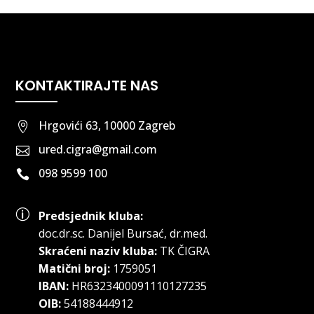
KONTAKTIRAJTE NAS
Hrgovići 63, 10000 Zagreb

ured.cigra@gmail.com

098 9599 100

p
Predsjednik kluba:
doc.dr.sc
.
Danijel Bursać, dr.med.
Skraćeni naziv kluba:
TK ČIGRA
Matični broj:
1759051
IBAN:
HR6323400091110127235
OIB:
54188444912