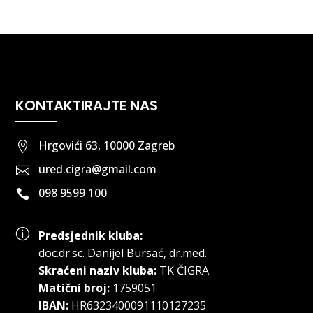
KONTAKTIRAJTE NAS
Hrgovići 63, 10000 Zagreb

ured.cigra@gmail.com

098 9599 100

p
Predsjednik kluba:
doc.dr.sc
.
Danijel Bursać, dr.med.
Skraćeni naziv kluba:
TK ČIGRA
Matični broj:
1759051
IBAN:
HR6323400091110127235