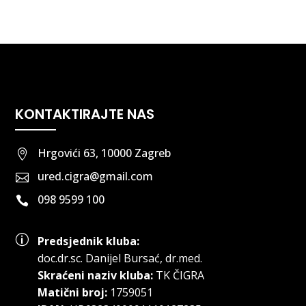
KONTAKTIRAJTE NAS
Hrgovići 63, 10000 Zagreb

ured.cigra@gmail.com

098 9599 100

p
Predsjednik kluba:
doc.dr.sc
.
Danijel Bursać, dr.med.
Skraćeni naziv kluba:
TK ČIGRA
Matični broj:
1759051