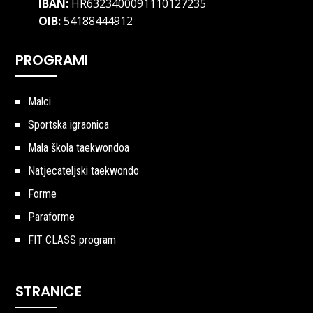
IBAN:
HR6323400091110127235
OIB:
54188444912
PROGRAMI
Malci
Sportska igraonica
Mala škola taekwondoa
Natjecateljski taekwondo
Forme
Paraforme
FIT CLASS program
STRANICE